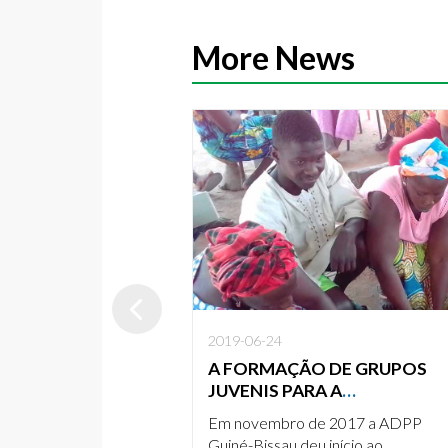
More News
2019-06-24
A FORMAÇÃO DE GRUPOS
JUVENIS PARA A
IDENTIFICAÇÃO E ANÁLISE 
Em novembro de 2017 a ADPP
POTENCIALIDADES LOCAIS 
Guiné-Bissau deu início ao