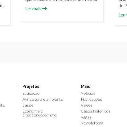
is
e um compromisso coletivo.
de P
Ler mais
pro
Ler 
de
insc
Cach
novo
202
Projetos
Mais
Educação
Notícias
Agricultura e ambiente
Publicações
nte
Saúde
Videos
Economia e
Casos históricos
empreendedorismo
Vagas
Newsletters