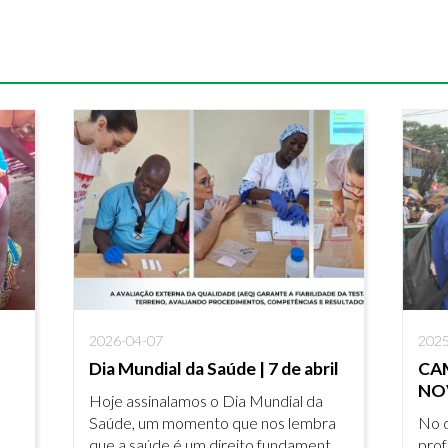
2026-04-07
2025
Dia Mundial da Saúde | 7 de abril
CA
NO
Hoje assinalamos o Dia Mundial da
DE
CA
Saúde, um momento que nos lembra
No d
DE
que a saúde é um direito fundamental
prof