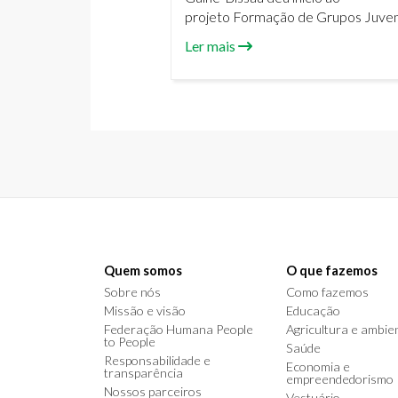
EMPREENDEDORISMO –
projeto Formação de Grupos Juven
DESTAQUES DE 2018
e Comunitários em Identificação e
Ler mais
Analise de Potencialidades Locais 
Empreendedorismo.
Quem somos
O que fazemos
Sobre nós
Como fazemos
Missão e visão
Educação
Federação Humana People
Agricultura e ambie
to People
Saúde
Responsabilidade e
Economia e
transparência
empreendedorismo
Nossos parceiros
Vestuário