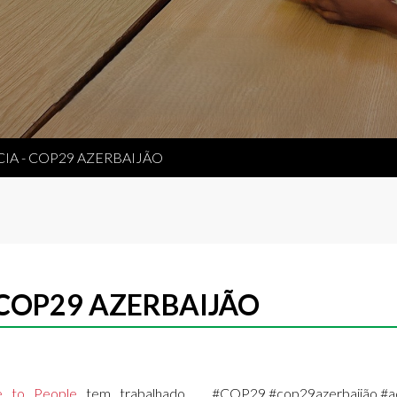
A - COP29 AZERBAIJÃO
 COP29 AZERBAIJÃO
e to People
tem trabalhado
#COP29 #cop29azerbaijão #aç