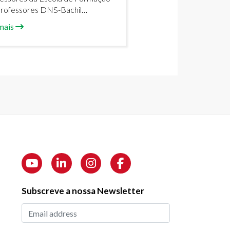
rofessores DNS-Bachil
moveram uma campanha de
mais
rição em Canchungo, região de
eu, com o objetivo de atrair
s candidatos para o ano letivo
5/2026.
Subscreve a nossa Newsletter