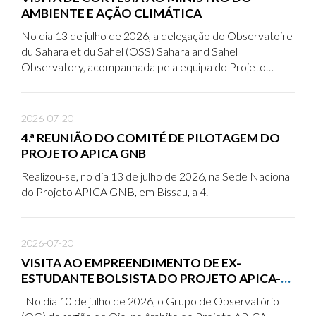
AMBIENTE E AÇÃO CLIMÁTICA
No dia 13 de julho de 2026, a delegação do Observatoire
du Sahara et du Sahel (OSS) Sahara and Sahel
Observatory, acompanhada pela equipa do Projeto
APICA GNB/ADPP GUINEA-BISSAU, realizou uma visita
de cortesia ao Ministério do Ambiente e Ação Climática
(MAAC), onde foi recebida por Sua Excelência o Ministro
2026-07-20
do Ambiente e Ação Climática, Dr.
4.ª REUNIÃO DO COMITÉ DE PILOTAGEM DO
PROJETO APICA GNB
Realizou-se, no dia 13 de julho de 2026, na Sede Nacional
do Projeto APICA GNB, em Bissau, a 4.
2026-07-20
VISITA AO EMPREENDIMENTO DE EX-
ESTUDANTE BOLSISTA DO PROJETO APICA-
GNB NA REGIÃO DE OIO
No dia 10 de julho de 2026, o Grupo de Observatório