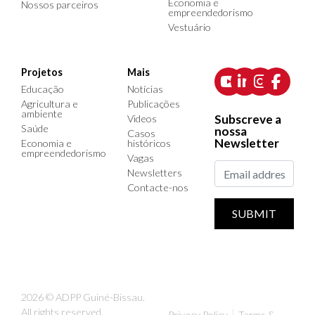
Economia e
Nossos parceiros
empreendedorismo
Vestuário
Projetos
Mais
Educação
Notícias
Agricultura e
Publicações
ambiente
Subscreve a
Videos
Saúde
nossa
Casos
Newsletter
Economia e
históricos
empreendedorismo
Vagas
Newsletters
Contacte-nos
SUBMIT
2026 © ADPP Guiné-Bissau.
All rights reserved.
Privacy Policy
Terms &