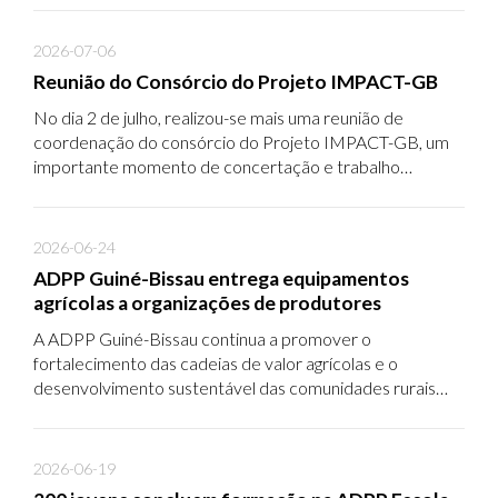
2026-07-06
Reunião do Consórcio do Projeto IMPACT-GB
No dia 2 de julho, realizou-se mais uma reunião de
coordenação do consórcio do Projeto IMPACT-GB, um
importante momento de concertação e trabalho
conjunto dedicado ao acompanhamento da
implementação das atividades em curso, à análise dos
progressos alcançados e ao planeamento das próximas
2026-06-24
etapas do projeto.
ADPP Guiné-Bissau entrega equipamentos
agrícolas a organizações de produtores
A ADPP Guiné-Bissau continua a promover o
fortalecimento das cadeias de valor agrícolas e o
desenvolvimento sustentável das comunidades rurais
através do projeto de Apoio às Cadeias de Valor e ao
Empreendedorismo Agrícola e Rural (PACVEAR-GAFSP).
2026-06-19