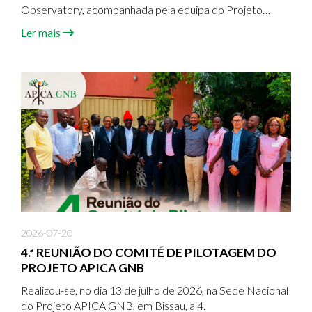
Observatory, acompanhada pela equipa do Projeto
APICA GNB/ADPP GUINEA-BISSAU, realizou uma visita
Ler mais
de cortesia ao Ministério do Ambiente e Ação Climática
(MAAC), onde foi recebida por Sua Excelência o Ministro
do Ambiente e Ação Climática, Dr.
2026-07-20
4.ª REUNIÃO DO COMITÉ DE PILOTAGEM DO
PROJETO APICA GNB
Realizou-se, no dia 13 de julho de 2026, na Sede Nacional
do Projeto APICA GNB, em Bissau, a 4.