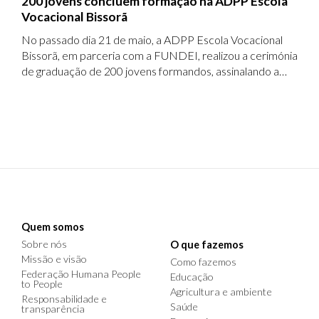
200 jovens concluem formação na ADPP Escola
Vocacional Bissorã
No passado dia 21 de maio, a ADPP Escola Vocacional
Bissorã, em parceria com a FUNDEI, realizou a cerimónia
de graduação de 200 jovens formandos, assinalando a
conclusão de um percurso de formação profissional
orientado para o desenvolvimento de competências
técnicas e práticas.
Quem somos
Sobre nós
O que fazemos
Missão e visão
Como fazemos
Federação Humana People
Educação
to People
Agricultura e ambiente
Responsabilidade e
Saúde
transparência