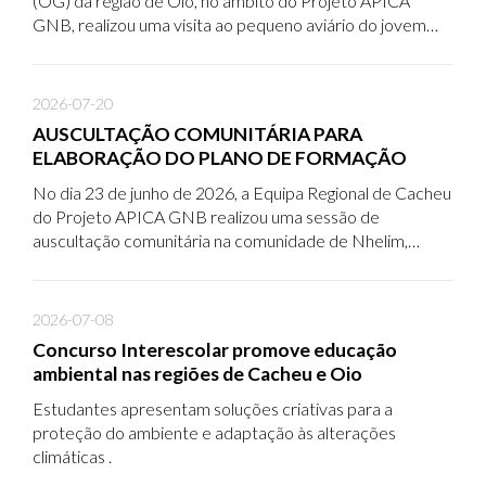
(OG) da região de Oio, no âmbito do Projeto APICA
GNB, realizou uma visita ao pequeno aviário do jovem
Quintino Mané, localizado na comunidade de Gã-Lomba,
região de Oio.
2026-07-20
AUSCULTAÇÃO COMUNITÁRIA PARA
ELABORAÇÃO DO PLANO DE FORMAÇÃO
No dia 23 de junho de 2026, a Equipa Regional de Cacheu
do Projeto APICA GNB realizou uma sessão de
auscultação comunitária na comunidade de Nhelim,
região de Cacheu, com o objetivo de identificar as
necessidades de formação das comunidades
beneficiárias e recolher informações que irão orientar as
2026-07-08
futuras ações de capacitação do projeto.
Concurso Interescolar promove educação
ambiental nas regiões de Cacheu e Oio
Estudantes apresentam soluções criativas para a
proteção do ambiente e adaptação às alterações
climáticas .