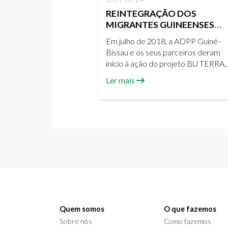
REINTEGRAÇÃO DOS
MIGRANTES GUINEENSES
RETORNADOS – DESTAQUES
Em julho de 2018, a ADPP Guiné-
DE 2018
Bissau e os seus parceiros deram
início à ação do projeto BU TERRA
IBU LUGAR SEGURO – Reintegraç
Ler mais
dos Migrantes Guineenses
Retornados.
Quem somos
O que fazemos
Sobre nós
Como fazemos