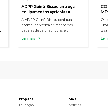
ADPP Guiné-Bissau entrega
CO
equipamentos agrícolas a
ME
organizações de produtores
A ADPP Guiné-Bissau continua a
O La
promover o fortalecimento das
Pro
cadeias de valor agrícolas e o
Biss
ão
desenvolvimento sustentável das
2025
Ler mais
Ler 
comunidades rurais através do
de A
projeto de Apoio às Cadeias de Valor
Biss
e ao Empreendedorismo Agrícola e
part
Rural (PACVEAR-GAFSP).
mesa
Projetos
Mais
Educação
Notícias