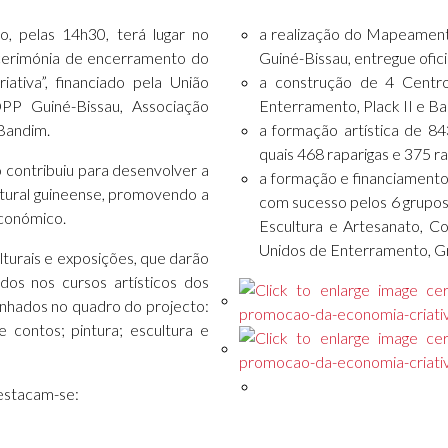
o, pelas 14h30, terá lugar no
a realização do Mapeamento
cerimónia de encerramento do
Guiné-Bissau, entregue ofic
tiva”, financiado pela União
a construção de 4 Centros
PP Guiné-Bissau, Associação
Enterramento, Plack II e B
 Bandim.
a formação artística de 84
quais 468 raparigas e 375 r
o contribuiu para desenvolver a
a formação e financiament
ultural guineense, promovendo a
com sucesso pelos 6 grupos 
económico.
Escultura e Artesanato, C
Unidos de Enterramento, Gr
lturais e exposições, que darão
dos nos cursos artísticos dos
anhados no quadro do projecto:
 e contos; pintura; escultura e
destacam-se: