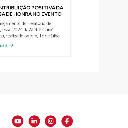
NTRIBUIÇÃO POSITIVA DA
SA DE HONRA NO EVENTO
nçamento do Relatório de
gresso 2024 da ADPP Guiné-
au, realizado ontem, 16 de julho de
, no espaço Ur-GENTE - Centro
mais
rtes Cénicas Transdisciplinar de
au, foi enriquecido pela
icipação ativa dos membros da
 de honra.