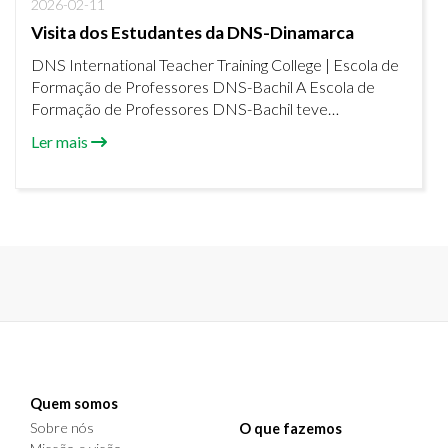
2026-02-11
Visita dos Estudantes da DNS-Dinamarca
DNS International Teacher Training College | Escola de
Formação de Professores DNS-Bachil A Escola de
Formação de Professores DNS-Bachil teve
recentemente o prazer de receber estudantes da
Ler mais
DNS International Teacher Training College, que
realizaram uma notável viagem de autocarro desde a
Dinamarca até à Guiné-Bissau.
Quem somos
Sobre nós
O que fazemos