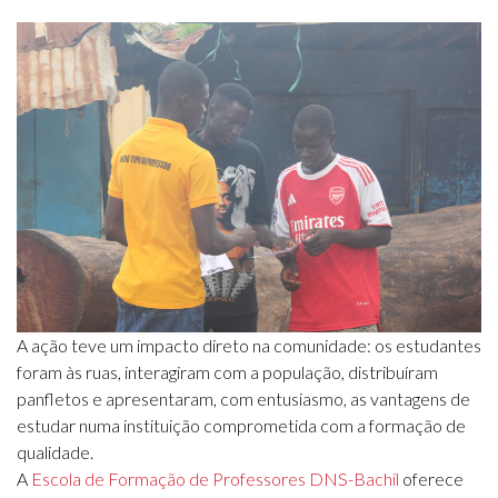
A ação teve um impacto direto na comunidade: os estudantes
foram às ruas, interagiram com a população, distribuíram
panfletos e apresentaram, com entusiasmo, as vantagens de
estudar numa instituição comprometida com a formação de
qualidade.
A
Escola de Formação de Professores DNS-Bachil
oferece