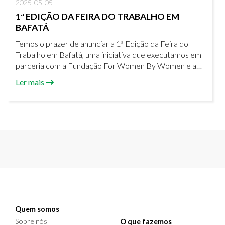
2025-05-05
1ª EDIÇÃO DA FEIRA DO TRABALHO EM
BAFATÁ
Temos o prazer de anunciar a 1ª Edição da Feira do
Trabalho em Bafatá, uma iniciativa que executamos em
parceria com a Fundação For Women By Women e a
ASAD Guiné-Bissau.
Ler mais
Quem somos
Sobre nós
O que fazemos