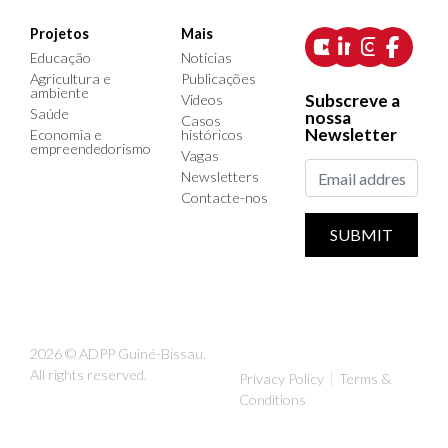
Projetos
Mais
Educação
Notícias
Agricultura e
Publicações
ambiente
Subscreve a
Videos
Saúde
nossa
Casos
Newsletter
Economia e
históricos
empreendedorismo
Vagas
Newsletters
Contacte-nos
SUBMIT
2026 © ADPP Guiné-Bissau.
All rights reserved.
Privacy Policy
Terms &
Conditions